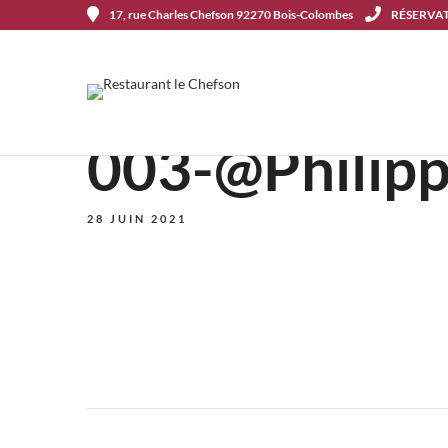
17, rue Charles Chefson 92270 Bois-Colombes
RÉSERVATI
003-@Philipp
28 JUIN 2021